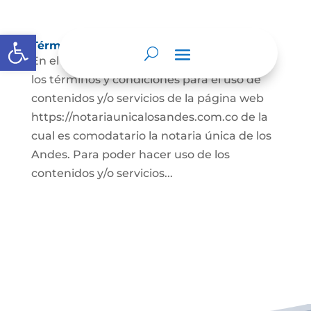
Abrir barra de herramientas
Términos y condiciones
En el presente documento se establecen
los términos y condiciones para el uso de
contenidos y/o servicios de la página web
https://notariaunicalosandes.com.co de la
cual es comodatario la notaria única de los
Andes. Para poder hacer uso de los
contenidos y/o servicios...