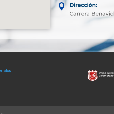
Dirección:

Carrera Benavi
onales