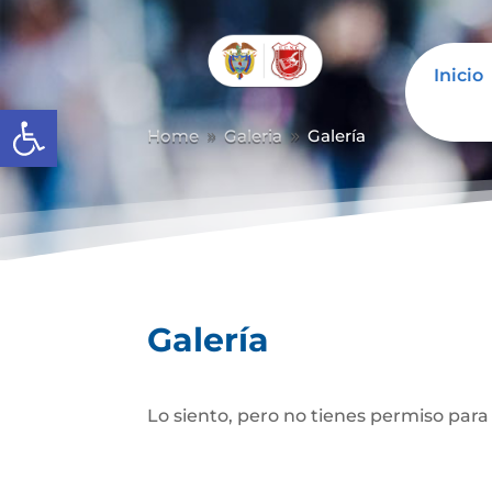
Inicio
Abrir barra de herramientas
Home
Galeria
Galería
9
9
Galería
Lo siento, pero no tienes permiso para