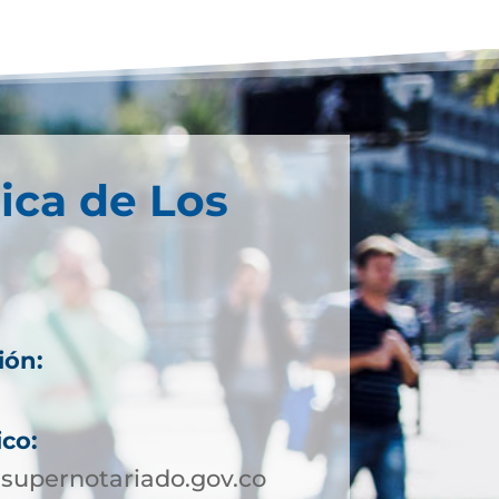
ica de Los
ión:
ico:
supernotariado.gov.co