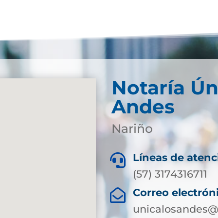
Notaría Ún
Andes
Nariño
Líneas de atenc

(57) 3174316711
Correo electrón

unicalosandes@