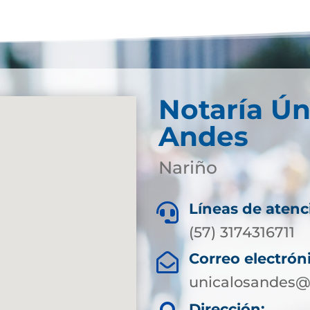
Notaría Ún
Andes
Nariño
Líneas de atenc

(57) 3174316711
Correo electrón

unicalosandes@
Dirección: