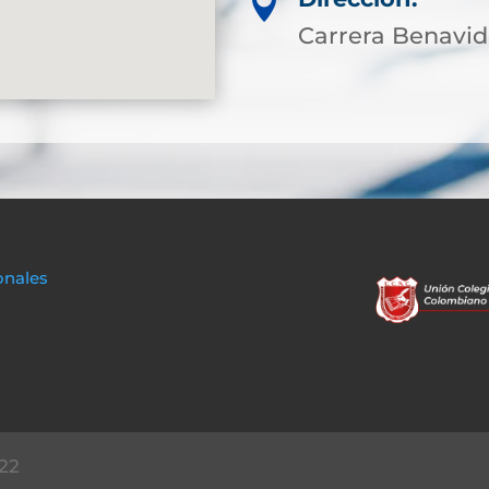

Carrera Benavi
onales
22