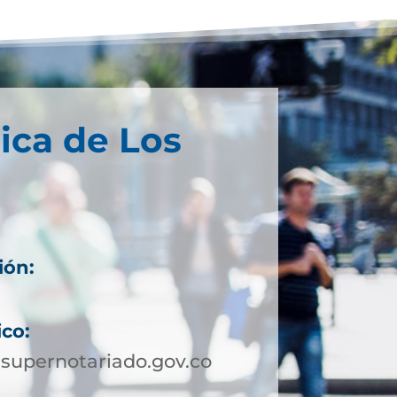
ica de Los
ión:
ico:
supernotariado.gov.co