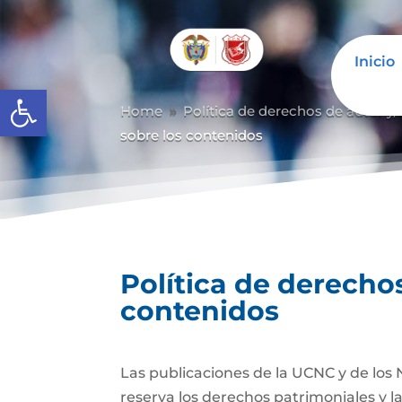
Inicio
Abrir barra de herramientas
Home
Política de derechos de autor y/
9
sobre los contenidos
Política de derechos
contenidos
Las publicaciones de la UCNC y de los 
reserva los derechos patrimoniales y l