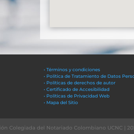
• Términos y condiciones
• Política de Tratamiento de Datos Pers
• Políticas de derechos de autor
• Certificado de Accesibilidad
• Políticas de Privacidad Web
• Mapa del Sitio
ón Colegiada del Notariado Colombiano UCNC | 20