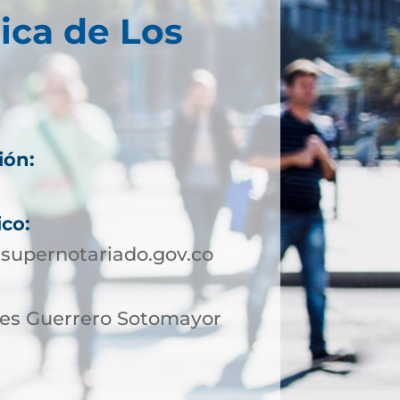
ica de Los
ión:
ico:
supernotariado.gov.co
des Guerrero Sotomayor