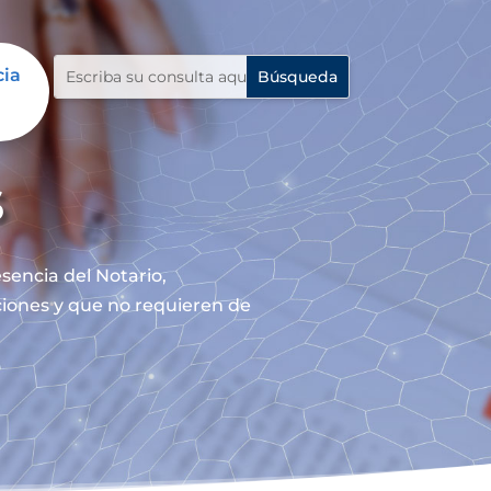
cia
s
sencia del Notario,
nciones y que no requieren de