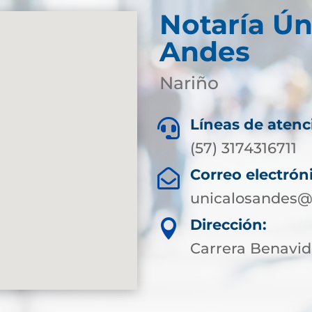
Notaría Ún
Andes
Nariño
Líneas de atenc

(57) 3174316711
Correo electrón

unicalosandes@
Dirección:

Carrera Benavi