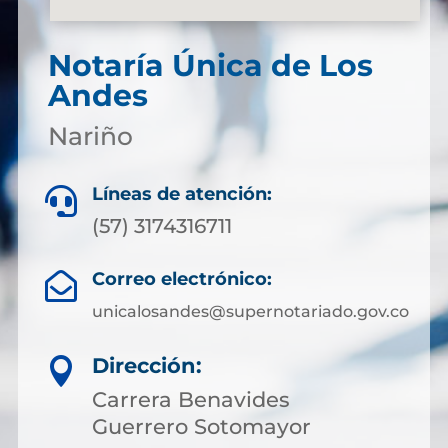
Notaría Única de Los
Andes
Nariño
Líneas de atención:

(57) 3174316711
Correo electrónico:

unicalosandes@supernotariado.gov.co
Dirección:

Carrera Benavides
Guerrero Sotomayor