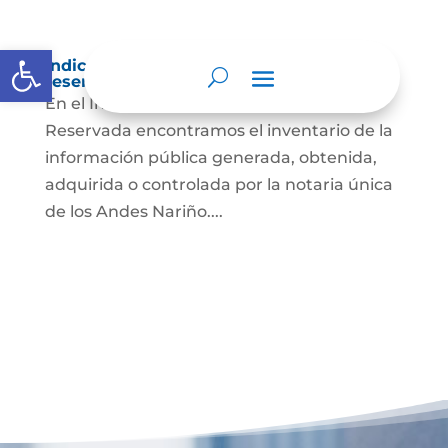
Abrir barra de herramientas
Índice de información clasificada y
reservada
En el Índice de Información Clasificada y
Reservada encontramos el inventario de la
información pública generada, obtenida,
adquirida o controlada por la notaria única
de los Andes Nariño....