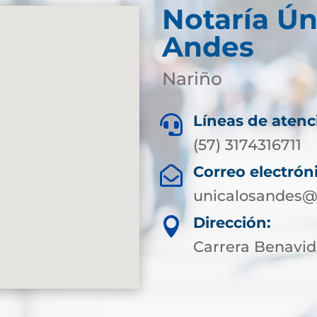
Notaría Ún
Andes
Nariño
Líneas de atenc

(57) 3174316711
Correo electrón

unicalosandes@
Dirección:

Carrera Benavi