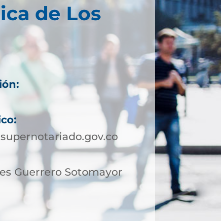
ica de Los
ión:
ico:
supernotariado.gov.co
des Guerrero Sotomayor