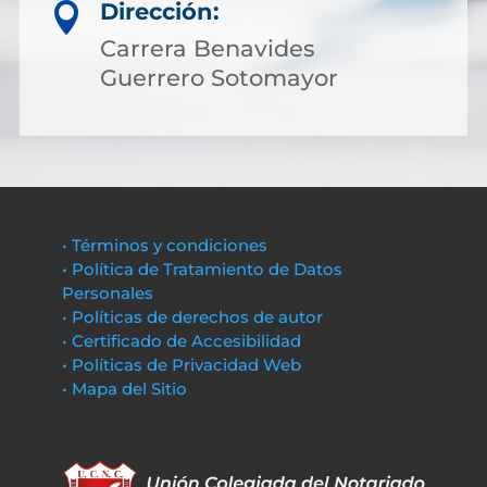
Dirección:

Carrera Benavides
Guerrero Sotomayor
• Términos y condiciones
• Política de Tratamiento de Datos
Personales
• Políticas de derechos de autor
• Certificado de Accesibilidad
• Políticas de Privacidad Web
• Mapa del Sitio