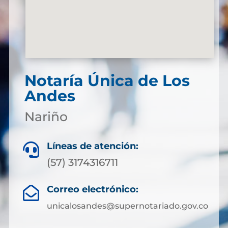
Notaría Única de Los
Andes
Nariño
Líneas de atención:

(57) 3174316711
Correo electrónico:

unicalosandes@supernotariado.gov.co