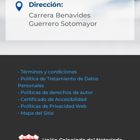
Dirección:

Carrera Benavides
Guerrero Sotomayor
• Términos y condiciones
• Política de Tratamiento de Datos
Personales
• Políticas de derechos de autor
• Certificado de Accesibilidad
• Políticas de Privacidad Web
• Mapa del Sitio