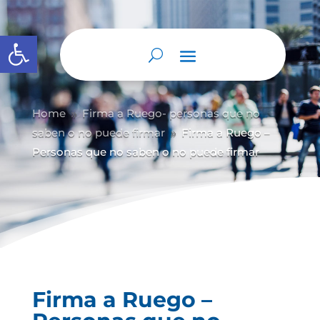
Abrir barra de herramientas
Home
Firma a Ruego- personas que no
9
saben o no puede firmar
Firma a Ruego –
9
Personas que no saben o no puede firmar
Firma a Ruego –