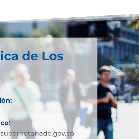
ica de Los
ión:
ico:
supernotariado.gov.co