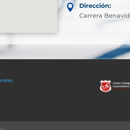
Dirección:

Carrera Benavi
onales