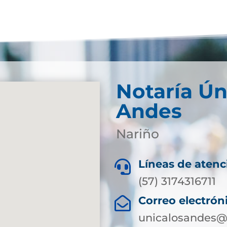
Notaría Ún
Andes
Nariño
Líneas de atenc

(57) 3174316711
Correo electrón

unicalosandes@