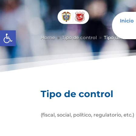
Inicio
Abrir barra de herramientas
Home
Tipo de control
Tipo de contr
9
9
Tipo de control
(fiscal, social, político, regulatorio, etc.)